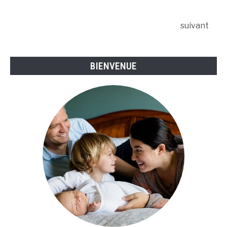
réveil
pour
suivant
les
enfants
?
BIENVENUE