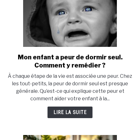
Mon enfant a peur de dormir seul.
link
to
Comment y remédier ?
Mon
À chaque étape de la vie est associée une peur. Chez
enfant
les tout-petits, la peur de dormir seul est presque
a
générale. Qu’est-ce qui explique cette peur et
peur
comment aider votre enfant à la...
de
dormir
LIRE LA SUITE
seul.
Comment
y
remédier