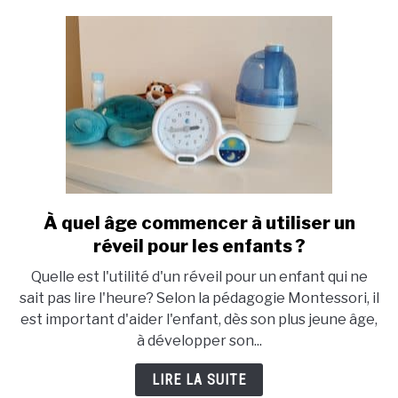
pour
votre
ado
?
À quel âge commencer à utiliser un
link
to
réveil pour les enfants ?
À
Quelle est l'utilité d'un réveil pour un enfant qui ne
quel
sait pas lire l'heure? Selon la pédagogie Montessori, il
âge
est important d'aider l'enfant, dès son plus jeune âge,
commencer
à développer son...
à
utiliser
LIRE LA SUITE
un