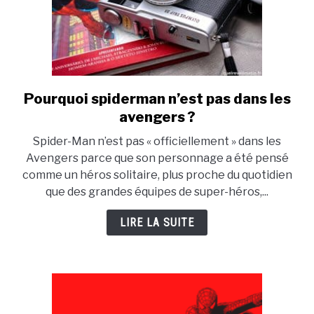
Pourquoi spiderman n’est pas dans les
link
to
avengers ?
Pourquoi
Spider-Man n’est pas « officiellement » dans les
spiderman
Avengers parce que son personnage a été pensé
n’est
comme un héros solitaire, plus proche du quotidien
pas
que des grandes équipes de super-héros,...
dans
les
LIRE LA SUITE
avengers
?