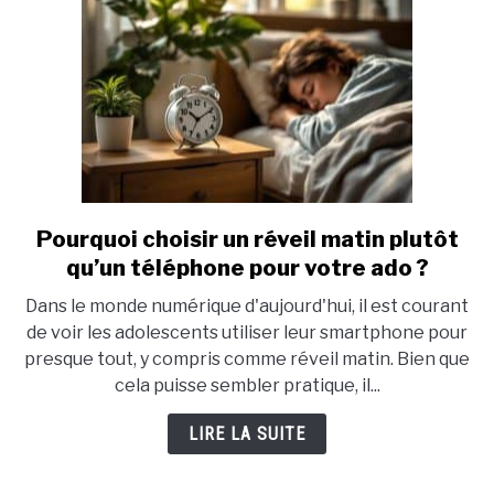
?
Pourquoi choisir un réveil matin plutôt
link
to
qu’un téléphone pour votre ado ?
Pourquoi
Dans le monde numérique d'aujourd'hui, il est courant
choisir
de voir les adolescents utiliser leur smartphone pour
un
presque tout, y compris comme réveil matin. Bien que
réveil
cela puisse sembler pratique, il...
matin
plutôt
LIRE LA SUITE
qu’un
téléphone