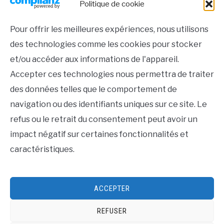
Politique de cookie
Pour offrir les meilleures expériences, nous utilisons
des technologies comme les cookies pour stocker
et/ou accéder aux informations de l'appareil.
Accepter ces technologies nous permettra de traiter
Pabobo - Indicateur de Réveil Kid'Sleep
des données telles que le comportement de
Essential, pour Dormir Plus Longtemps
etapprivoiser Le Temps. Veilleuse
navigation ou des identifiants uniques sur ce site. Le
-19%
éducative. Programmation Facile, verrou
Amazon
44.28 €
refus ou le retrait du consentement peut avoir un
Parental. Mode Silence ou Alarme sonore
54.90 €
impact négatif sur certaines fonctionnalités et
caractéristiques.
ACCEPTER
Contact
Plan du site
Mentions légales
REFUSER
Politique de cookies (UE)