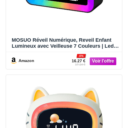
MOSUO Réveil Numérique, Reveil Enfant
Lumineux avec Veilleuse 7 Couleurs | Led
Horloge Digitale, Ado Reveil Matin, Avec 2
-5%
Modes d'Alarme, Luminosité Réglable,
Amazon
16.27 €
Snooze, Commande Vocale, 12/24H, Port
17.14 €
USB