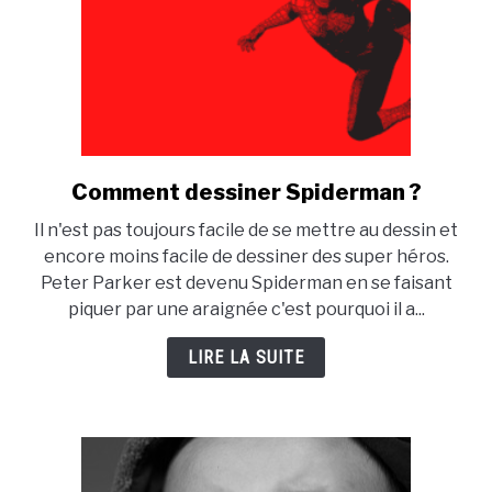
Comment dessiner Spiderman ?
link
to
Il n'est pas toujours facile de se mettre au dessin et
Comment
encore moins facile de dessiner des super héros.
dessiner
Peter Parker est devenu Spiderman en se faisant
Spiderman
piquer par une araignée c'est pourquoi il a...
?
LIRE LA SUITE