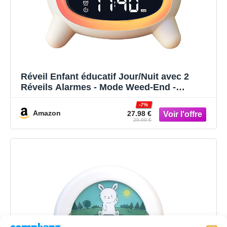
Réveil Enfant éducatif Jour/Nuit avec 2
Réveils Alarmes - Mode Weed-End -
Veilleuse - Son de Sommeil - Rechargeable
-7%
avec Secteur pour Enfant Fille Garçon
Amazon
27.98 €
29.99 €